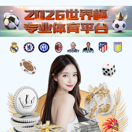
立即注册
爱游戏官网
带您畅享全球体育
盛事
专业平台，数据精准，
高清直播
覆盖热门体育项
目。
聚焦足球、篮球、电竞等赛事，
每日内容实时更
新
。
极速访问
下载APP